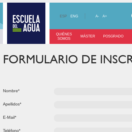
ESP
ENG
A-
A+
QUIÉNES
MÁSTER
POSGRADO
SOMOS
FORMULARIO DE INSC
Nombre*
Apellidos*
E-Mail*
Teléfono*