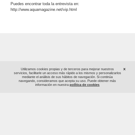
Puedes encontrar toda la entrevista en:
http://www.aquamagazine.net/vip.html
x
Utilizamos cookies propias y de terceros para mejorar nuestros
servicios, facilitarle un acceso más rápido a los mismos y personalizarlos
mediante el análisis de sus hábitos de navegación. Si continúa
navegando, consideramos que acepta su uso. Puede obtener más
información en nuestra
política de cookies
© AQUALOGY
Mapa del sitio
Aviso Legal
Normativa académica