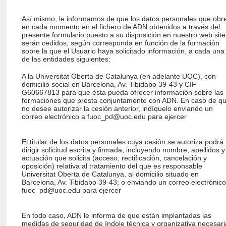
Así mismo, le informamos de que los datos personales que obr
en cada momento en el fichero de ADN obtenidos a través del
presente formulario puesto a su disposición en nuestro web site
serán cedidos, según corresponda en función de la formación
sobre la que el Usuario haya solicitado información, a cada una
de las entidades siguientes:
A la Universitat Oberta de Catalunya (en adelante UOC), con
domicilio social en Barcelona, Av. Tibidabo 39-43 y CIF
G60667813 para que ésta pueda ofrecer información sobre las
formaciones que presta conjuntamente con ADN. En caso de q
no desee autorizar la cesión anterior, indíquelo enviando un
correo electrónico a
fuoc_pd@uoc.edu
para ejercer
El titular de los datos personales cuya cesión se autoriza podrá
dirigir solicitud escrita y firmada, incluyendo nombre, apellidos y
actuación que solicita (acceso, rectificación, cancelación y
oposición) relativa al tratamiento del que es responsable
Universitat Oberta de Catalunya, al domicilio situado en
Barcelona, Av. Tibidabo 39-43; o enviando un correo electrónico
fuoc_pd@uoc.edu
para ejercer
En todo caso, ADN le informa de que están implantadas las
medidas de seguridad de índole técnica y organizativa necesar