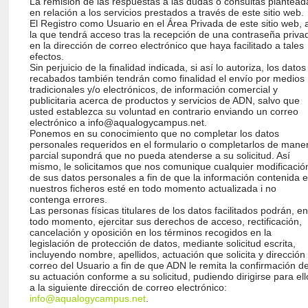
La remisión de las respuestas a las dudas o consultas plantead
en relación a los servicios prestados a través de este sitio web.
El Registro como Usuario en el Área Privada de este sitio web, 
la que tendrá acceso tras la recepción de una contraseña priva
en la dirección de correo electrónico que haya facilitado a tales
efectos.
Sin perjuicio de la finalidad indicada, si así lo autoriza, los datos
recabados también tendrán como finalidad el envío por medios
tradicionales y/o electrónicos, de información comercial y
publicitaria acerca de productos y servicios de ADN, salvo que
usted establezca su voluntad en contrario enviando un correo
electrónico a
info@aqualogycampus.net
.
Ponemos en su conocimiento que no completar los datos
personales requeridos en el formulario o completarlos de mane
parcial supondrá que no pueda atenderse a su solicitud. Así
mismo, le solicitamos que nos comunique cualquier modificació
de sus datos personales a fin de que la información contenida 
nuestros ficheros esté en todo momento actualizada i no
contenga errores.
Las personas físicas titulares de los datos facilitados podrán, e
todo momento, ejercitar sus derechos de acceso, rectificación,
cancelación y oposición en los términos recogidos en la
legislación de protección de datos, mediante solicitud escrita,
incluyendo nombre, apellidos, actuación que solicita y dirección
correo del Usuario a fin de que ADN le remita la confirmación d
su actuación conforme a su solicitud, pudiendo dirigirse para ell
a la siguiente dirección de correo electrónico:
info@aqualogycampus.net
.