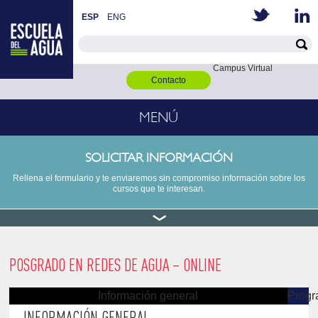
ESP
ENG
Campus Virtual
Contacto
MENÚ
SOLICITAR INFORMACIÓN
Rellena el formulario y te enviaremos sin compromiso información sobre los
cursos que te interesan.
POSGRADO EN REDES DE AGUA – ONLINE
Información general
Prog
INFORMACIÓN GENERAL