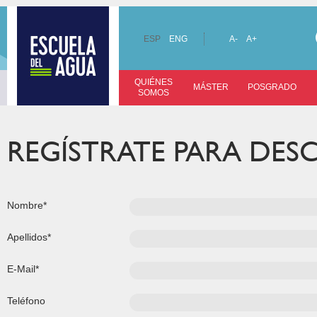
ESP
ENG
A-
A+
QUIÉNES
MÁSTER
POSGRADO
SOMOS
REGÍSTRATE PARA DE
Nombre*
Apellidos*
E-Mail*
Teléfono