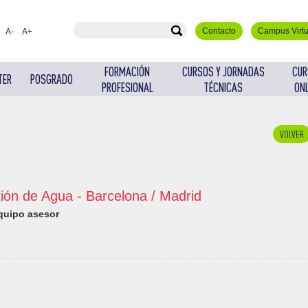
Contacto
Campus Virtu
A-
A+
FORMACIÓN
CURSOS Y JORNADAS
CUR
TER
POSGRADO
PROFESIONAL
TÉCNICAS
ONL
VOLVER
ión de Agua - Barcelona / Madrid
equipo asesor