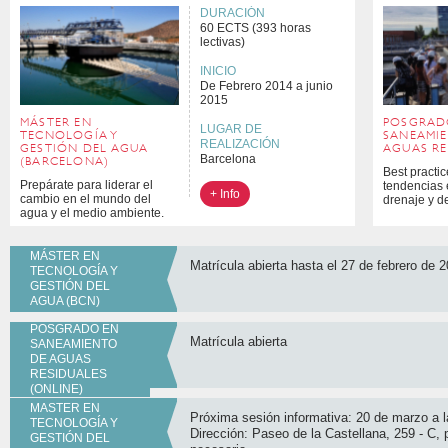
DURACIÓN
60 ECTS (393 horas
lectivas)
INICIO
De Febrero 2014 a junio
2015
MÁSTER EN
POSGRAD
LUGAR DE
TECNOLOGÍA Y
SANEAMI
REALIZACIÓN
GESTIÓN DEL AGUA
AGUAS RE
Barcelona
(BARCELONA)
Best practic
Prepárate para liderar el
tendencias 
+ Info
cambio en el mundo del
drenaje y d
agua y el medio ambiente.
MÁSTER EN
Matrícula abierta hasta el 27 de febrero de 
TECNOLOGÍA Y
GESTIÓN DEL
AGUA (BCN)
POSGRADO EN
Matrícula abierta
SANEAMIENTO
DE AGUAS
RESIDUALES
(ONLINE)
MASTER EN
Próxima sesión informativa: 20 de marzo a la
TECNOLOGÍA Y
Dirección: Paseo de la Castellana, 259 - C, 
GESTIÓN DEL