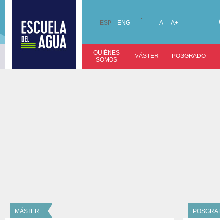
ESP
ENG
A-
A+
QUIÉNES
MÁSTER
POSGRADO
SOMOS
MÁSTER
POSGRA